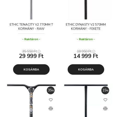
ETHIC TENACITY V2 770MM T
ETHIC DYNASTY V2 570MM
KORMÁNY - RAW
KORMÁNY - FEKETE
Raktáron
Raktáron
35 550
Ft
18 950
Ft
29 999
Ft
14 999
Ft
KOSÁRBA
KOSÁRBA
35
15