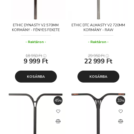
ETHIC DYNASTY V2 570MM
ETHIC DTC ALMASTY V2 720MM
KORMÁNY - FÉNYES FEKETE
KORMÁNY - RAW
Raktáron
Raktáron
18 950
Ft
29 950
Ft
9 999
Ft
22 999
Ft
KOSÁRBA
KOSÁRBA
45
33