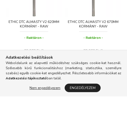
ETHIC DTC ALMASTY V2 620MM
ETHIC DTC ALMASTY V2 670MM
KORMÁNY - RAW
KORMÁNY - RAW
Raktáron
Raktáron
29 950
Ft
29 950
Ft
22 999
Ft
15 999
Ft
Adatkezelési beállítások
Weboldalunk az alapvető működéshez szükséges cookie-kat használ.
Szélesebb körű funkcionalitáshoz (marketing, statisztika, személyre
KOSÁRBA
KOSÁRBA
szabás) egyéb cookie-kat engedélyezhet. Részletesebb információkat az
Adatkezelési tájékoztató
ban talál.
Nem engedélyezem
ENGEDÉLYEZEM
30
6