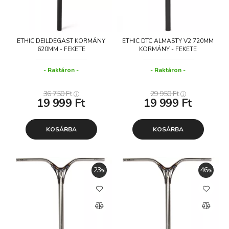
ETHIC DEILDEGAST KORMÁNY
ETHIC DTC ALMASTY V2 720MM
620MM - FEKETE
KORMÁNY - FEKETE
Raktáron
Raktáron
36 750
Ft
29 950
Ft
19 999
Ft
19 999
Ft
KOSÁRBA
KOSÁRBA
23
46