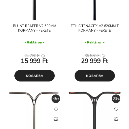
BLUNT REAPER V2 600MM
ETHIC TENACITY V2 620MM T
KORMÁNY - FEKETE
KORMÁNY - FEKETE
Raktáron
Raktáron
24 750
Ft
35 550
Ft
15 999
Ft
29 999
Ft
KOSÁRBA
KOSÁRBA
45
23