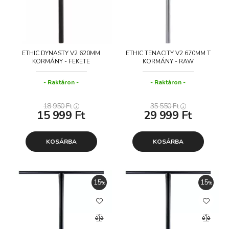
ETHIC DYNASTY V2 620MM
ETHIC TENACITY V2 670MM T
KORMÁNY - FEKETE
KORMÁNY - RAW
Raktáron
Raktáron
18 950
Ft
35 550
Ft
15 999
Ft
29 999
Ft
KOSÁRBA
KOSÁRBA
15
15