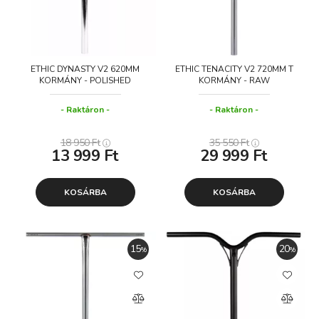
ETHIC DYNASTY V2 620MM
ETHIC TENACITY V2 720MM T
KORMÁNY - POLISHED
KORMÁNY - RAW
Raktáron
Raktáron
18 950
Ft
35 550
Ft
13 999
Ft
29 999
Ft
KOSÁRBA
KOSÁRBA
15
20